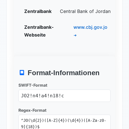
Zentralbank
Central Bank of Jordan
Zentralbank-
www.cbj.gov.jo
Webseite
Format-Informationen
SWIFT-Format
JO2!n4!a4!n18!c
Regex-Format
^JO(\d{2})([A-Z]{4})(\d{4})([A-Za-z0-
9]{18})$