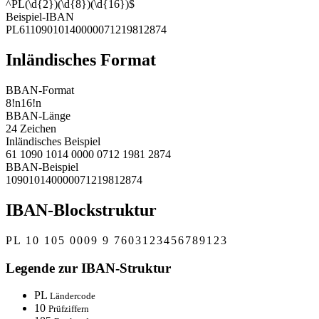
^PL(\d{2})(\d{8})(\d{16})$
Beispiel-IBAN
PL61109010140000071219812874
Inländisches Format
BBAN-Format
8!n16!n
BBAN-Länge
24 Zeichen
Inländisches Beispiel
61 1090 1014 0000 0712 1981 2874
BBAN-Beispiel
109010140000071219812874
IBAN-Blockstruktur
PL
10
105
0009
9
7603123456789123
Legende zur IBAN-Struktur
PL
Ländercode
10
Prüfziffern